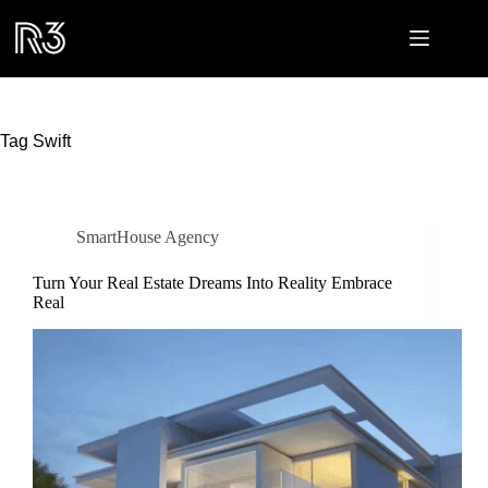
Pular
para
o
conteúdo
Tag
Swift
SmartHouse Agency
Turn Your Real Estate Dreams Into Reality Embrace
Real