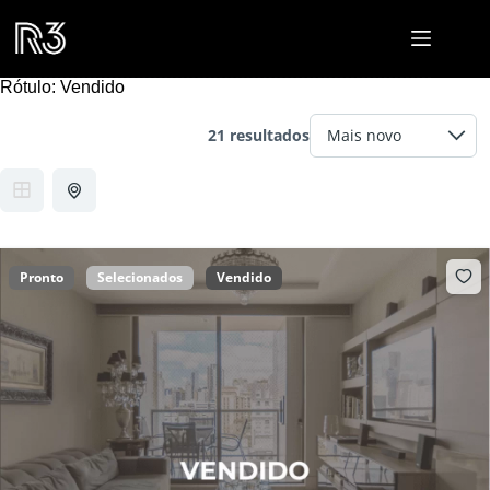
Pular
para
o
conteúdo
Rótulo:
Vendido
21 resultados
Pronto
Selecionados
Vendido